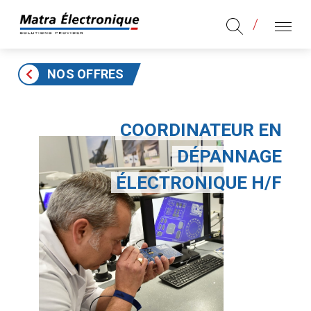
Aller au contenu
Aller au menu principal
MENU
NOS OFFRES
COORDINATEUR EN
DÉPANNAGE
ÉLECTRONIQUE H/F