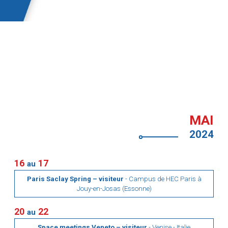
MAI
2024
16
17
au
Paris Saclay Spring – visiteur
- Campus de HEC Paris à
Jouy-en-Josas (Essonne)
20
22
au
Space meetings Veneto – visiteur
- Venise - Italie