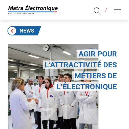
Aller au contenu
Aller au menu principal
MENU
NEWS
AGIR POUR
L’ATTRACTIVITÉ DES
MÉTIERS DE
L’ÉLECTRONIQUE