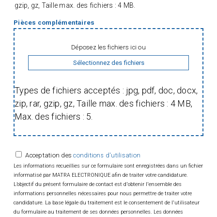
gzip, gz, Taille max. des fichiers : 4 MB.
De formation supérieure BAC+2/+3, type BTS,
DUT, ou Licence en Electronique,
Pièces complémentaires
électrotechnique, mesure physique, Ingénierie
industrielle ou encore Mécanique, vous
Déposez les fichiers ici ou
disposez de 3 ans minimum d’expérience en
Sélectionnez des fichiers
industrie de pointe (aéronautique, médicale ou
nucléaire).
Types de fichiers acceptés : jpg, pdf, doc, docx,
Une première expérience dans le domaine de
zip, rar, gzip, gz, Taille max. des fichiers : 4 MB,
l’électronique et des connaissances relatives
Max. des fichiers : 5.
aux standards de fabrication de cartes
électroniques, notamment les normes IPC,
ECSS, CMS et traversant sont un plus.
Acceptation des
conditions d'utilisation
Les informations recueillies sur ce formulaire sont enregistrées dans un fichier
Un anglais professionnel est attendu
informatisé par MATRA ELECTRONIQUE afin de traiter votre candidature.
(minimum B1).
L’objectif du présent formulaire de contact est d'obtenir l'ensemble des
informations personnelles nécessaires pour nous permettre de traiter votre
candidature. La base légale du traitement est le consentement de l'utilisateur
Vous vous montrez bon communiquant avec
du formulaire au traitement de ses données personnelles. Les données