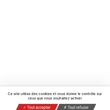
demande à l’adresse
dpo@matra-electronique.fr
.
Pour plus d’informations, consultez nos
Mentions
légales
.
JE DÉPOSE MA CANDIDATURE
Partager sur
© 2026 Copyright Matra Électronique
Ce site utilise des cookies et vous donne le contrôle sur
Mentions légales
Flux RSS
Cookies
ceux que vous souhaitez activer
Ligne d’Alerte
Tout accepter
Tout refuser