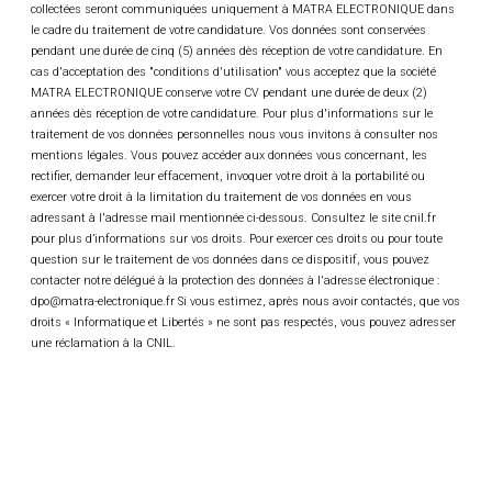
les équipes de production. Une maitrise des
collectées seront communiquées uniquement à MATRA ELECTRONIQUE dans
Logiciels de bureautique et d’un ERP est
le cadre du traitement de votre candidature. Vos données sont conservées
pendant une durée de cinq (5) années dès réception de votre candidature. En
attendue.
cas d'acceptation des "conditions d'utilisation" vous acceptez que la société
MATRA ELECTRONIQUE conserve votre CV pendant une durée de deux (2)
années dès réception de votre candidature. Pour plus d'informations sur le
traitement de vos données personnelles nous vous invitons à consulter nos
mentions légales. Vous pouvez accéder aux données vous concernant, les
Lecteur
rectifier, demander leur effacement, invoquer votre droit à la portabilité ou
vidéo
exercer votre droit à la limitation du traitement de vos données en vous
adressant à l'adresse mail mentionnée ci-dessous. Consultez le site cnil.fr
pour plus d’informations sur vos droits. Pour exercer ces droits ou pour toute
question sur le traitement de vos données dans ce dispositif, vous pouvez
contacter notre délégué à la protection des données à l'adresse électronique :
dpo@matra-electronique.fr Si vous estimez, après nous avoir contactés, que vos
droits « Informatique et Libertés » ne sont pas respectés, vous pouvez adresser
une réclamation à la CNIL.
00:00
01:06
Localisation : Venette
Type de contrat : CDI
Date de démarrage : Dès que possible
Diplôme : BAC+2/3