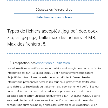
1300 SGDSN/PSE du 09 août 2021.
Déposez les fichiers ici ou
Dans le cadre de votre arrivée chez Matra
Electronique, vous bénéficierez d’un dispositif
Sélectionnez des fichiers
spécifique dit « pépinière ».
Types de fichiers acceptés : jpg, pdf, doc, docx,
Ledit dispositif a pour but de cadrer une
zip, rar, gzip, gz, Taille max. des fichiers : 4 MB,
méthodologie nous permettant d’adapter et
Max. des fichiers : 5.
co-construire un parcours évolutif dans
l’entreprise Matra Electronique.
Acceptation des
conditions d'utilisation
En ce sens, dès votre arrivée, l’entreprise met
Les informations recueillies sur ce formulaire sont enregistrées dans un fichier
à votre disposition des moyens pour vous
informatisé par MATRA ELECTRONIQUE afin de traiter votre candidature.
accompagner dans votre réussite
L’objectif du présent formulaire de contact est d'obtenir l'ensemble des
professionnelle, incluant :
informations personnelles nécessaires pour nous permettre de traiter votre
candidature. La base légale du traitement est le consentement de l'utilisateur
du formulaire au traitement de ses données personnelles. Les données
Un parcours d’accueil spécifique incluant
collectées seront communiquées uniquement à MATRA ELECTRONIQUE dans
des immersions auprès du service tests, avec
le cadre du traitement de votre candidature. Vos données sont conservées
qui vous nouerez à très court terme des
pendant une durée de cinq (5) années dès réception de votre candidature. En