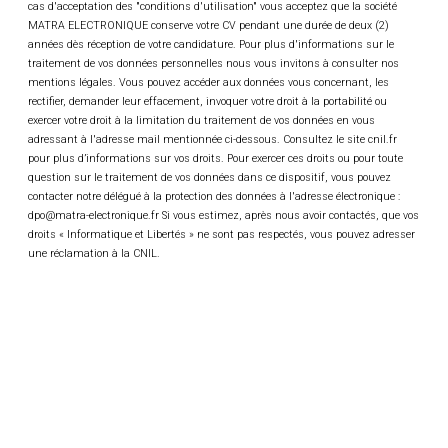
relations de travail directes,
cas d'acceptation des "conditions d'utilisation" vous acceptez que la société
MATRA ELECTRONIQUE conserve votre CV pendant une durée de deux (2)
années dès réception de votre candidature. Pour plus d'informations sur le
Des rendez-vous individuels dès votre
traitement de vos données personnelles nous vous invitons à consulter nos
arrivée avec vos interlocuteurs internes dits «
mentions légales. Vous pouvez accéder aux données vous concernant, les
rectifier, demander leur effacement, invoquer votre droit à la portabilité ou
indirects ».
exercer votre droit à la limitation du traitement de vos données en vous
adressant à l'adresse mail mentionnée ci-dessous. Consultez le site cnil.fr
La fourniture d’un référentiel listant les «
pour plus d’informations sur vos droits. Pour exercer ces droits ou pour toute
basiques métier » à connaitre.
question sur le traitement de vos données dans ce dispositif, vous pouvez
contacter notre délégué à la protection des données à l'adresse électronique :
dpo@matra-electronique.fr Si vous estimez, après nous avoir contactés, que vos
Un accompagnement par un/des tuteurs
droits « Informatique et Libertés » ne sont pas respectés, vous pouvez adresser
métiers pour vous épauler et garantir le
une réclamation à la CNIL.
transfert des affaires et projets vers vous, et
pour vous accompagner dans la prise en main
des méthodes de travail d’un poste au sein du
service dit « expertise dépannage »
Le parcours Pépinière définit une roadmap sur
une période de 3 ans après la prise de poste.
Nous nous engageons alors conjointement à