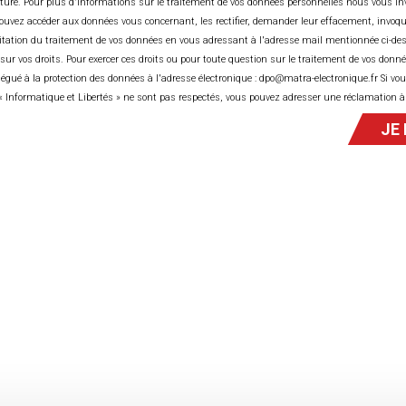
ature. Pour plus d'informations sur le traitement de vos données personnelles nous vous in
Vous avez le go
ins spécifiques de chacun, un
uvez accéder aux données vous concernant, les rectifier, demander leur effacement, invoquer 
votre dynamism
anisationnel pourra être mis en
limitation du traitement de vos données en vous adressant à l'adresse mail mentionnée ci-dess
industrielle de 
sur vos droits. Pour exercer ces droits ou pour toute question sur le traitement de vos donné
légué à la protection des données à l'adresse électronique : dpo@matra-electronique.fr Si vo
loi, vous consentez à ce que votre CV
 « Informatique et Libertés » ne sont pas respectés, vous pouvez adresser une réclamation à
 durée de 2 ans dès réception de votre
ette conservation en effectuant la
electronique.fr
.
ez nos
Mentions légales
.
 CANDIDATURE