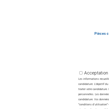
la défense et de l'IGI 1300
Rejoignez une entreprise sen
professionnelle et la vie pe
Horaires variables, RTT, t
restaurant d’entreprise vous 
Pièces 
Notre entreprise dispose d
attractive et évolutive 
participation. Ainsi qu'un
collaborateurs cadres (1 mois
Acceptation
Les informations recueill
Notre CSE vous proposera 
candidature. L’objectif d
dans une démarche RSE
traiter votre candidature
Environnementales et d’égali
personnelles. Les donné
de nos préoccupations.
candidature. Vos données 
"conditions d'utilisatio
Tous nos postes sont ouvert