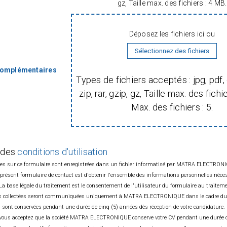
 SGDSN/PSE du 09 août 2021.
gz, Taille max. des fichiers : 4 MB.
Vous serez amen
sible à l’équilibre entre la vie
Vous assurez 
Déposez les fichiers ici ou
rsonnelle de ses collaborateurs :
force de propos
élétravail selon les postes.
Un
Sélectionnez des fichiers
est proposé.
PROF
complémentaires
Types de fichiers acceptés : jpg, pdf,
zip, rar, gzip, gz, Taille max. des fichi
Max. des fichiers : 5.
Issu(e) d’une
'une politique de rémunération
Mécatronique, 
: 13éme mois, intéressement,
moins 5 ans d’
e prime sur objectifs pour les
et de test.
 de salaire).
 des
conditions d'utilisation
Une connaissa
ies sur ce formulaire sont enregistrées dans un fichier informatisé par MATRA ELECTRONIQU
National Instr
de nombreux avantages.
Engagés
u présent formulaire de contact est d'obtenir l'ensemble des informations personnelles néc
Labview, CVI …)
 dynamique, les questions
. La base légale du traitement est le consentement de l'utilisateur du formulaire au traite
Votre niveau
té professionnelle sont au centre
es collectées seront communiquées uniquement à MATRA ELECTRONIQUE dans le cadre du t
documents t
sont conservées pendant une durée de cinq (5) années dès réception de votre candidature. 
déplacements o
n" vous acceptez que la société MATRA ELECTRONIQUE conserve votre CV pendant une durée 
s aux personnes en situation de