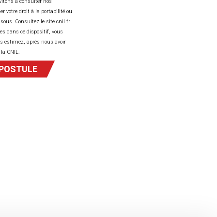
vitons à consulter nos
ût du travail en équipe, et vous souhaitez apporter
votre droit à la portabilité ou
e et votre goût pour l’innovation à une entreprise
ous. Consultez le site cnil.fr
précision ? Rejoignez-nous !
es dans ce dispositif, vous
us estimez, après nous avoir
 la CNIL.