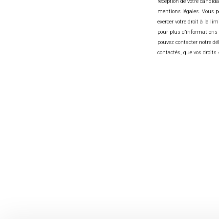
réception de votre candid
handicap. Selon les beso
mentions légales. Vous po
aménagement matériel ou org
exercer votre droit à la 
place.
pour plus d’informations 
pouvez contacter notre dé
En postulant sur cette offre d’emp
contactés, que vos droits
soit traité et conservé pendant une
candidature. Vous pouvez refuser c
demande à l’adresse
dpo@matra-
Pour plus d’informations, consult
JE DÉPOSE MA
Partager sur