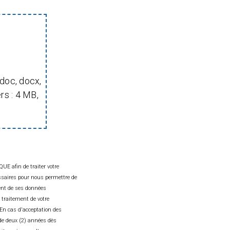
é(e) à piloter des sous-traitants.
une veille technologique, vous permettant d’être
ition en interne comme auprès de nos clients.
IL
 doc, docx,
ers : 4 MB,
 formation de niveau Bac +5 en Electronique,
ou Informatique industrielle, vous disposez d’au
expérience dans la conception de moyens d’essais
nce des appareils de mesure et architectures
E afin de traiter votre
ument, ainsi que des logiciels en lien (TestStand,
essaires pour nous permettre de
 est indispensable.
ment de ses données
 d’anglais vous permet la compréhension de
raitement de votre
echniques rédigés dans cette langue. Des
En cas d'acceptation des
ccasionnels sont à prévoir.
de deux (2) années dès