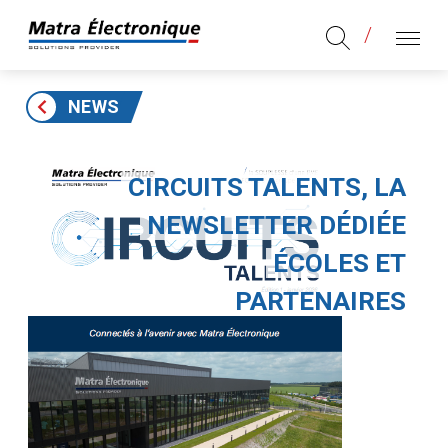
Aller au contenu
Aller au menu principal
MENU
NEWS
CIRCUITS TALENTS, LA
NEWSLETTER DÉDIÉE
ÉCOLES ET
PARTENAIRES